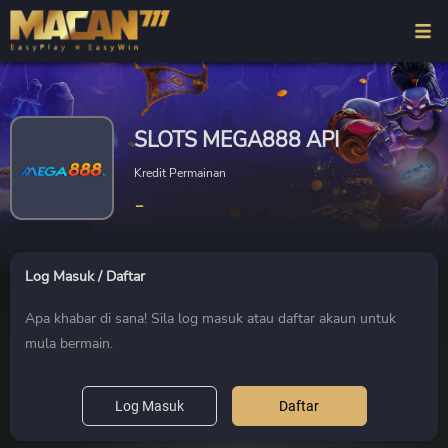
SLOTS MEGA888 API
Kredit Permainan
-
Log Masuk / Daftar
Apa khabar di sana! Sila log masuk atau daftar akaun untuk
mula bermain.
Log Masuk
Daftar